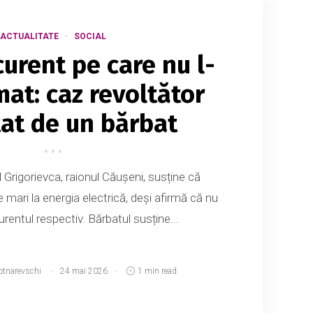
ACTUALITATE
SOCIAL
curent pe care nu l-
at: caz revoltător
at de un bărbat
 Grigorievca, raionul Căușeni, susține că
 mari la energia electrică, deși afirmă că nu
entul respectiv. Bărbatul susține...
otnarevschi
24 mai 2026
1 min read