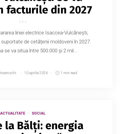
n facturile din 2027
ararea liniei electrice Isaccea-Vulcănești,
fi suportate de cetățenii moldoveni în 2027.
 se va situa între 500.000 și 2 mil...
tnarevschi
10 aprilie 2026
1 min read
ACTUALITATE
SOCIAL
 la Bălți: energia