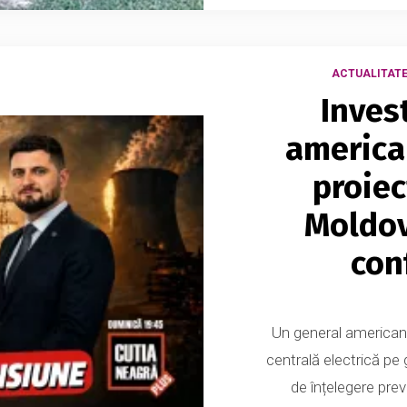
ACTUALITAT
Inves
america
proiec
Moldov
con
Un general american 
centrală electrică p
de înțelegere prev