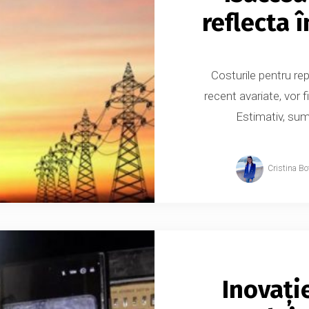
reflecta î
Costurile pentru rep
recent avariate, vor 
Estimativ, suma
Cristina Bo
Inovație