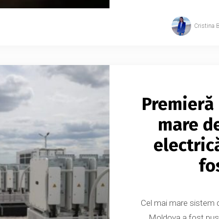
Cristina 
Premieră 
mare de
electric
fo
Cel mai mare sistem de
Moldova a fost pus î