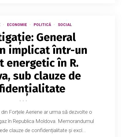
E
ECONOMIE
POLITICĂ
SOCIAL
tigație: General
n implicat într-un
t energetic în R.
a, sub clauze de
fidențialitate
din Forțele Aeriene ar urma să dezvolte o
e gaz în Republica Moldova. Memorandumul
ede clauze de confidențialitate și excl...