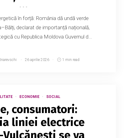
rgetică în forță: România dă undă verde
–Bălți, declarat de importanță națională,
tegică cu Republica Moldova Guvernul d...
tnarevschi
26 aprilie 2026
1 min read
LITATE
ECONOMIE
SOCIAL
ie, consumatori:
a liniei electrice
-Vulcănești se va