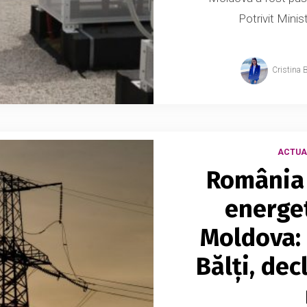
Potrivit Minist
Cristina 
ACTUA
România 
energet
Moldova: 
Bălți, de