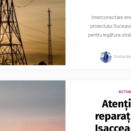
Interconectare ene
proiectului Suceava
pentru legătura stra
Cristina Bo
ACTUA
Atenț
reparați
Isaccea