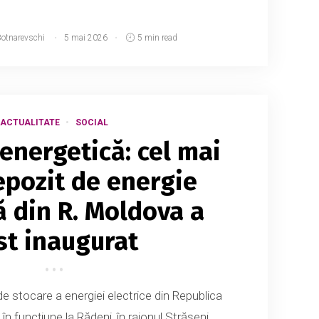
Botnarevschi
5 mai 2026
5 min read
ACTUALITATE
SOCIAL
energetică: cel mai
pozit de energie
ă din R. Moldova a
st inaugurat
 stocare a energiei electrice din Republica
n funcțiune la Rădeni, în raionul Strășeni.