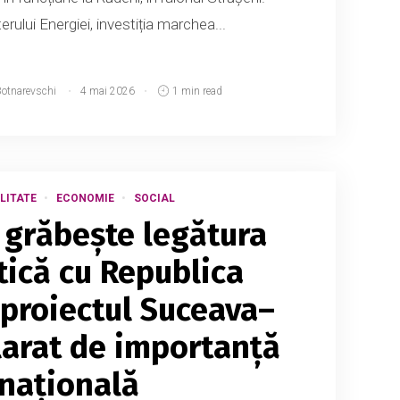
erului Energiei, investiția marchea...
Botnarevschi
4 mai 2026
1 min read
LITATE
ECONOMIE
SOCIAL
grăbește legătura
ică cu Republica
proiectul Suceava–
clarat de importanță
națională