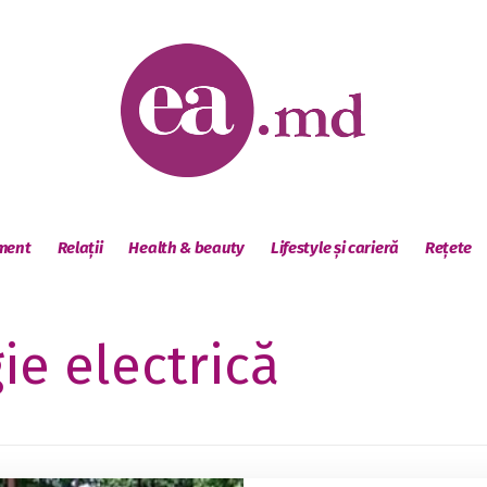
sment
Relații
Health & beauty
Lifestyle și carieră
Rețete
ie electrică