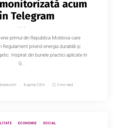
 monitorizată acum
in Telegram
devine primul din Republica Moldova care
Regulament privind energia durabilă și
c. Inspirat din bunele practici aplicate în
G...
otnarevschi
8 aprilie 2026
3 min read
LITATE
ECONOMIE
SOCIAL