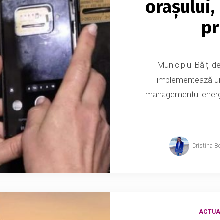
orașului,
pr
Municipiul Bălți 
implementează un 
managementul energeti
Cristina B
ACTUA