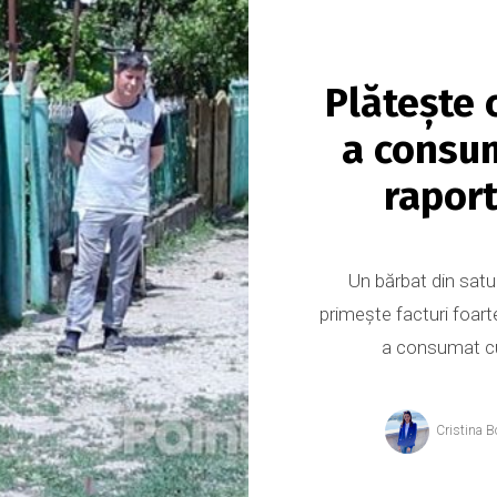
Plătește 
a consum
raport
Un bărbat din satul
primește facturi foarte
a consumat cur
Cristina B