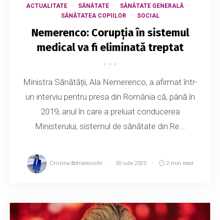
ACTUALITATE
SĂNĂTATE
SĂNĂTATE GENERALĂ
SĂNĂTATEA COPIILOR
SOCIAL
Nemerenco: Corupția în sistemul
medical va fi eliminată treptat
Ministra Sănătății, Ala Nemerenco, a afirmat într-
un interviu pentru presa din România că, până în
2019, anul în care a preluat conducerea
Ministerului, sistemul de sănătate din Re...
Cristina Botnarevschi
30 iulie 2025
2 min read