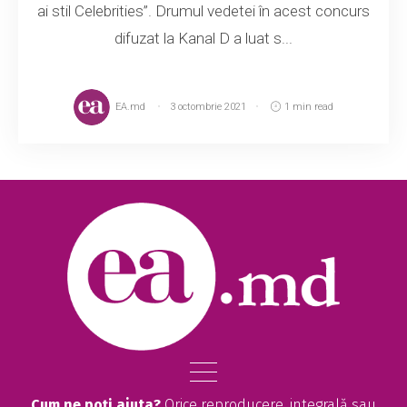
ai stil Celebrities”. Drumul vedetei în acest concurs
difuzat la Kanal D a luat s...
EA.md
3 octombrie 2021
1 min read
Cum ne poți ajuta?
Orice reproducere, integrală sau