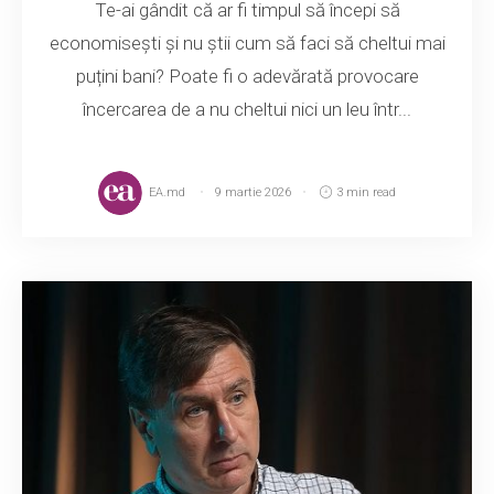
Te-ai gândit că ar fi timpul să începi să
economisești și nu știi cum să faci să cheltui mai
puțini bani? Poate fi o adevărată provocare
încercarea de a nu cheltui nici un leu într...
EA.md
9 martie 2026
3 min read