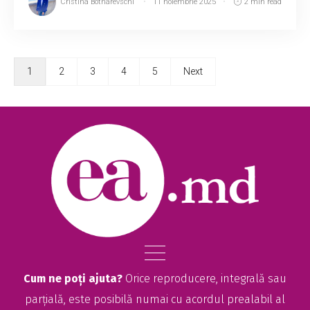
Cristina Botnarevschi
11 noiembrie 2025
2 min read
1
2
3
4
5
Next
Cum ne poți ajuta?
Orice reproducere, integrală sau
parțială, este posibilă numai cu acordul prealabil al