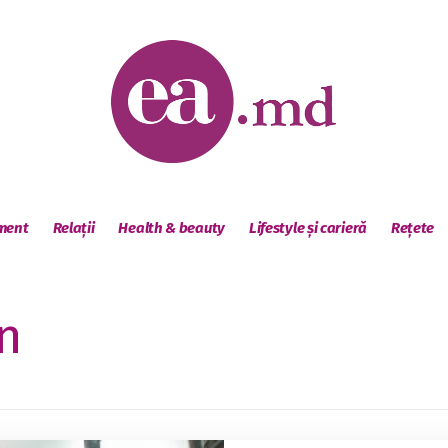
sment
Relații
Health & beauty
Lifestyle și carieră
Rețete
n