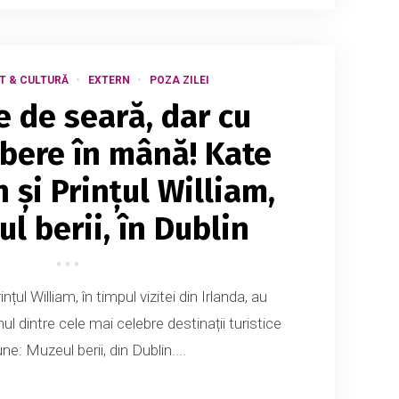
T & CULTURĂ
EXTERN
POZA ZILEI
e de seară, dar cu
bere în mână! Kate
 și Prințul William,
l berii, în Dublin
țul William, în timpul vizitei din Irlanda, au
nul dintre cele mai celebre destinații turistice
une: Muzeul berii, din Dublin....