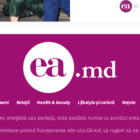
EA
sment
Relații
Health & beauty
Lifestyle și carieră
Rețete
, integrală sau parțială, este posibilă numai cu acordul preala
întrebare privind funcționarea site-ului EA.md, vă rugăm să ne 