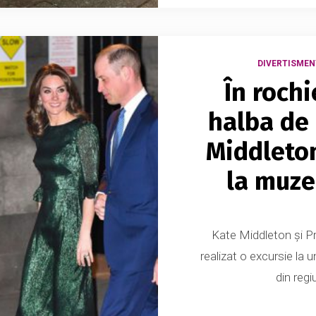
DIVERTISMEN
În rochi
halba de 
Middleton
la muzeu
Kate Middleton și Prin
realizat o excursie la u
din regi