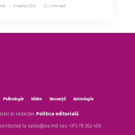
.md
4 martie 2020
1 min read
Psihologie
Video
Vacanță
Astrologie
bil al redacției.
Politica editorială
.
contactați la
sales@ea.md
sau +373 78 262 400