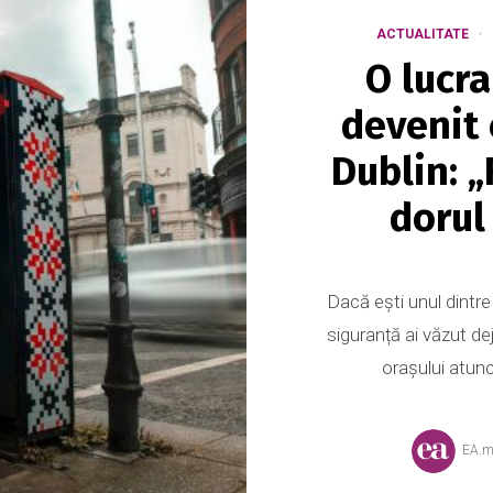
ACTUALITATE
O lucr
devenit 
Dublin: 
dorul
Dacă ești unul dintr
siguranță ai văzut de
orașului atunci
EA.