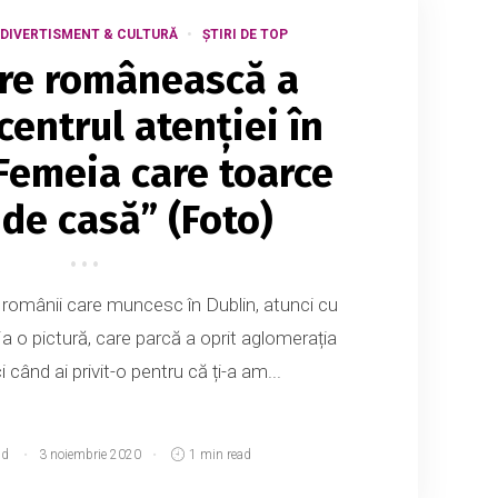
DIVERTISMENT & CULTURĂ
ȘTIRI DE TOP
are românească a
centrul atenției în
„Femeia care toarce
 de casă” (Foto)
e românii care muncesc în Dublin, atunci cu
ja o pictură, care parcă a oprit aglomerația
 când ai privit-o pentru că ți-a am...
md
3 noiembrie 2020
1 min read