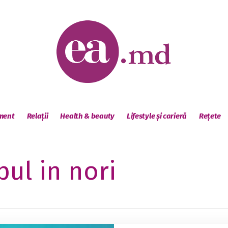
sment
Relații
Health & beauty
Lifestyle și carieră
Rețete
pul in nori