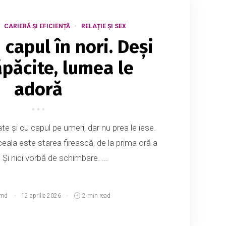
CARIERĂ ȘI EFICIENȚĂ
RELAȚIE ȘI SEX
u capul în nori. Deși
ăpăcite, lumea le
adoră
ate și cu capul pe umeri, dar nu prea le iese.
ceala este starea firească, de la prima oră a
. Și nici vorbă de schimbare. ...
.md
12 aprilie 2026
2 min read