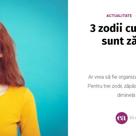
ACTUALITATE
3 zodii c
sunt z
Ar vrea să fie organiz
Pentru trei zodii, zăpă
dimineții
EA