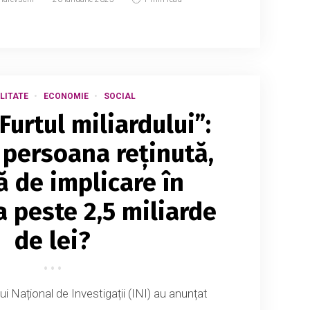
LITATE
ECONOMIE
SOCIAL
Furtul miliardului”:
 persoana reținută,
ă de implicare în
a peste 2,5 miliarde
de lei?
lui Național de Investigații (INI) au anunțat