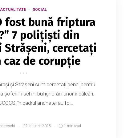
ACTUALITATE
SOCIAL
O fost bună friptura
?” 7 polițiști din
i Strășeni, cercetați
n caz de corupție
lărași și Strășeni sunt cercetați penal pentru
la șoferi în schimbul ignorării unor încălcări.
OCS, în cadrul anchetei au fo...
narevschi
22 ianuarie 2025
1 min read