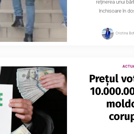
reținerea unui bă
închisoare în dos
Cristina Bo
ACTUA
Prețul vo
10.000.00
moldo
coru