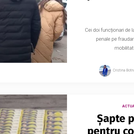
Cei doi funcționari de 
penale pe fraudarea
mobilitat
Cristina Botn
ACTUA
Șapte p
pentru co