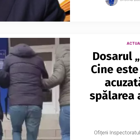
ACTUA
Dosarul „
Cine este
acuzat
spălarea 
Ofițerii Inspectoratu