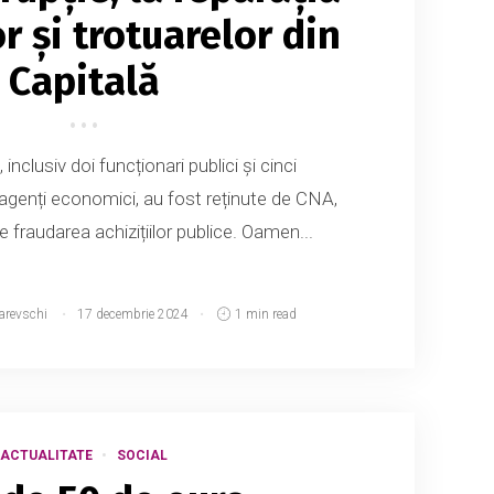
r și trotuarelor din
Capitală
nclusiv doi funcționari publici și cinci
 agenți economici, au fost reținute de CNA,
 fraudarea achizițiilor publice. Oamen...
arevschi
17 decembrie 2024
1 min read
ACTUALITATE
SOCIAL