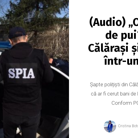
(Audio) „
de pui
Călărași ș
într-u
Șapte polițiști din Că
că ar fi cerut bani de 
Conform PCC
Cristina Bot