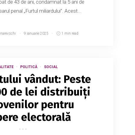
rbat de 43 de ani, condamnat la 5 ani de
arul penal „Furtul miliardului”. Acest...
tnarevschi
9 ianuarie 2025
1 min read
LITATE
POLITICĂ
SOCIAL
tului vândut: Peste
0 de lei distribuiți
venilor pentru
pere electorală