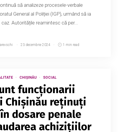
ontinuă să analizeze procesele-verbale
atul General al Poliției (IGP), urmând să ia
e caz. Autoritățile reamintesc că per...
arevschi
23 decembrie 2024
1 min read
LITATE
CHIȘINĂU
SOCIAL
unt funcționarii
i Chișinău reținuți
în dosare penale
audarea achizițiilor