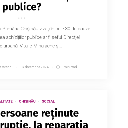
publice?
la Primăria Chișinău vizați în cele 30 de cauze
 achizițiilor publice ar fi şeful Direcţiei
e urbană, Vitalie Mihalache ş...
arevschi
18 decembrie 2024
1 min read
LITATE
CHIȘINĂU
SOCIAL
ersoane reținute
rupție, la reparația