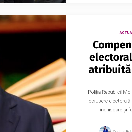
ACTUA
Compens
electora
atribuită
Poliția Republicii Mo
corupere electorală 
închisoare și fu
Cristina Bot