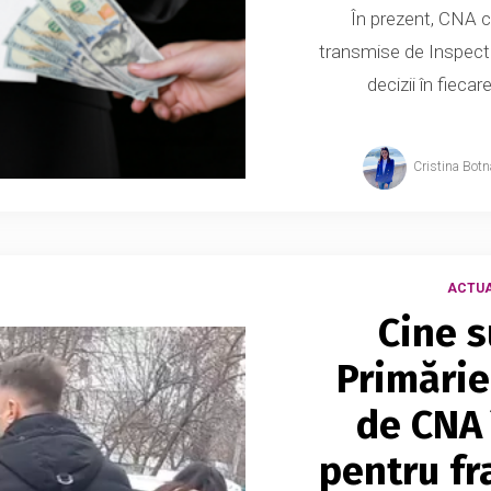
În prezent, CNA c
transmise de Inspector
decizii în fiecar
Cristina Botn
ACTUA
Cine s
Primărie
de CNA 
pentru fr