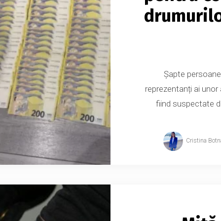
drumurilo
Șapte persoane, i
reprezentanți ai unor
fiind suspectate de
Cristina Botn