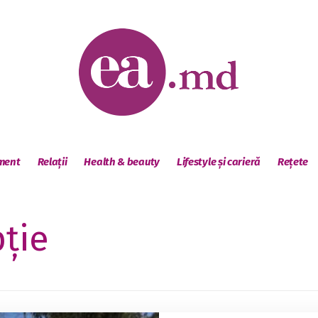
sment
Relații
Health & beauty
Lifestyle și carieră
Rețete
ție