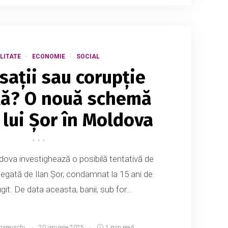
LITATE
ECONOMIE
SOCIAL
ații sau corupție
lă? O nouă schemă
 lui Șor în Moldova
ldova investighează o posibilă tentativă de
legată de Ilan Șor, condamnat la 15 ani de
git. De data aceasta, banii, sub for...
narevschi
20 ianuarie 2025
1 min read