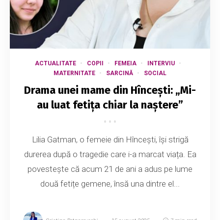
ACTUALITATE
COPII
FEMEIA
INTERVIU
MATERNITATE
SARCINĂ
SOCIAL
Drama unei mame din Hîncești: „Mi-
au luat fetița chiar la naștere”
Lilia Gatman, o femeie din Hîncești, își strigă
durerea după o tragedie care i-a marcat viața. Ea
povestește că acum 21 de ani a adus pe lume
două fetițe gemene, însă una dintre el...