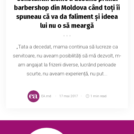
barbershop din Moldova când toți îi
spuneau că va da faliment și ideea
lui nu o să meargă
„Tata a decedat, mama continua să lucreze ca
servitoare, nu aveam posibilități să mă dezvolt, m-
am angajat la frizerii diverse, lucrând perioade
scurte, nu aveam experiență, nu put...
EA.md
17 mai 2017
1 min read