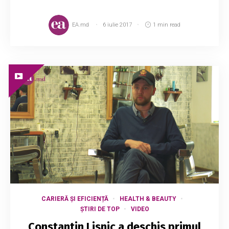
EA.md
6 iulie 2017
1 min read
CARIERĂ ȘI EFICIENȚĂ
HEALTH & BEAUTY
ȘTIRI DE TOP
VIDEO
Constantin Lisnic a deschis primul