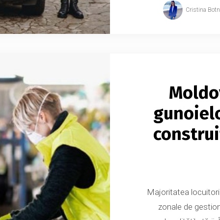
Cristina Bot
Moldo
gunoielo
construi
Majoritatea locuitori
zonale de gestion