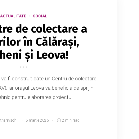
ACTUALITATE
SOCIAL
tre de colectare a
ilor în Călărași,
eni și Leova!
 va fi construit câte un Centru de colectare
V), iar orașul Leova va beneficia de sprijin
tehnic pentru elaborarea proiectul...
otnarevschi
5 martie 2026
2 min read