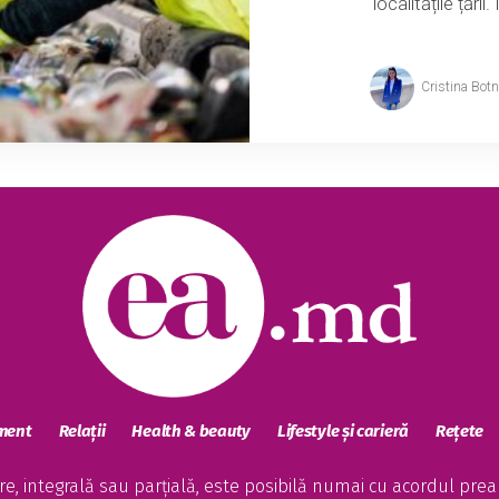
localitățile țări
Cristina Bot
sment
Relații
Health & beauty
Lifestyle și carieră
Rețete
, integrală sau parțială, este posibilă numai cu acordul preala