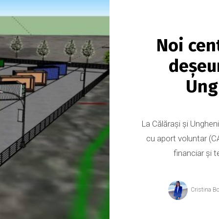
Noi cen
deșeur
Ungh
La Călărași și Ungheni
cu aport voluntar (CA
financiar și 
Cristina B