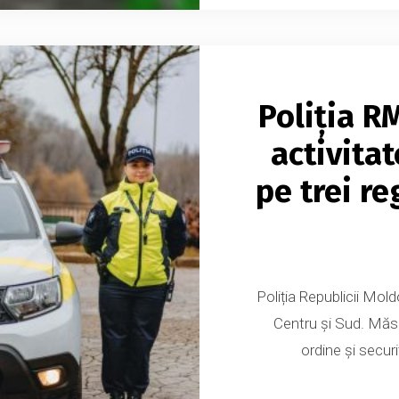
Poliția R
activitat
pe trei re
Poliția Republicii Mold
Centru și Sud. Măsu
ordine și secur