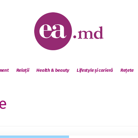
sment
Relații
Health & beauty
Lifestyle și carieră
Rețete
e