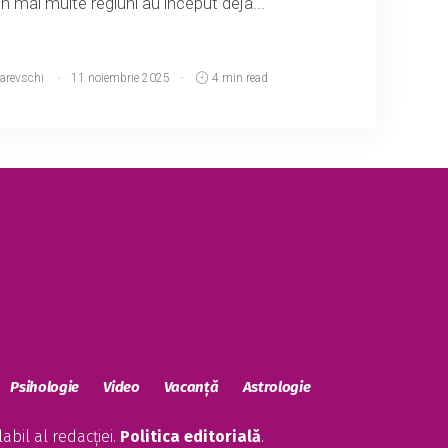
i. În mai multe regiuni au început deja...
narevschi
11 noiembrie 2025
4 min read
Psihologie
Video
Vacanță
Astrologie
bil al redacției.
Politica editorială
.