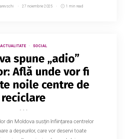
narevschi
27 noiembrie 2025
1 min read
ACTUALITATE
SOCIAL
va spune „adio”
r: Află unde vor fi
te noile centre de
reciclare
lor din Moldova susțin înființarea centrelor
are a deșeurilor, care vor deservi toate