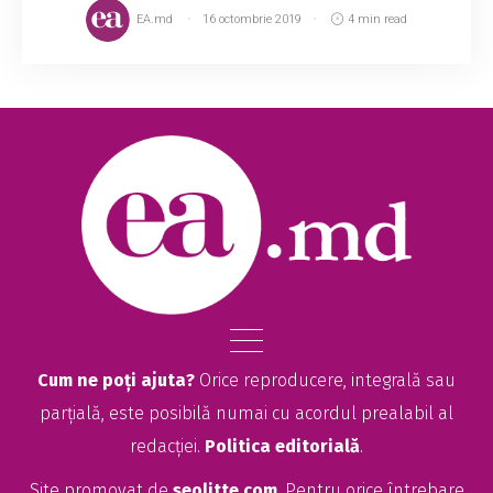
EA.md
16 octombrie 2019
4 min read
Cum ne poți ajuta?
Orice reproducere, integrală sau
parțială, este posibilă numai cu acordul prealabil al
redacției.
Politica editorială
.
Site promovat de
seolitte.com
. Pentru orice întrebare