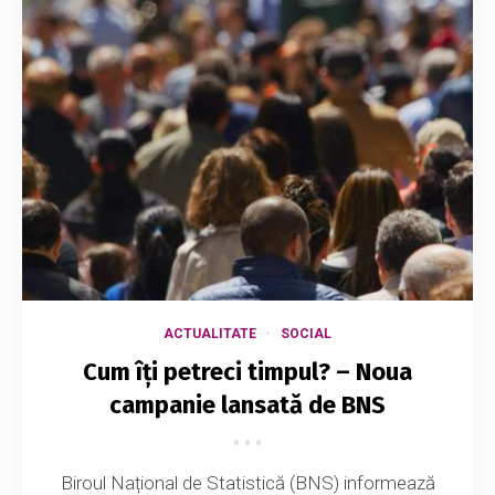
ACTUALITATE
SOCIAL
Cum îți petreci timpul? – Noua
campanie lansată de BNS
Biroul Național de Statistică (BNS) informează