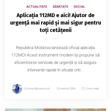
ACTUALITATE
SĂNĂTATE
SOCIAL
Aplicația 112MD e aici! Ajutor de
urgență mai rapid și mai sigur pentru
toți cetățenii
Republica Moldova lansează oficial aplicația
112MD! Acest instrument modern își propune să
eficientizeze serviciile de urgență și să asigure
intervenții rapide în situații criti...
Cristina Botnarevschi
25 martie 2026
3 min read