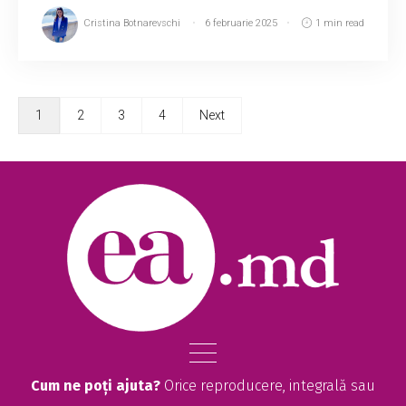
Cristina Botnarevschi
6 februarie 2025
1 min read
1
2
3
4
Next
Cum ne poți ajuta?
Orice reproducere, integrală sau