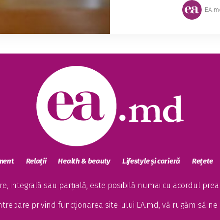
EA.m
sment
Relații
Health & beauty
Lifestyle și carieră
Rețete
, integrală sau parțială, este posibilă numai cu acordul preala
întrebare privind funcționarea site-ului EA.md, vă rugăm să ne 