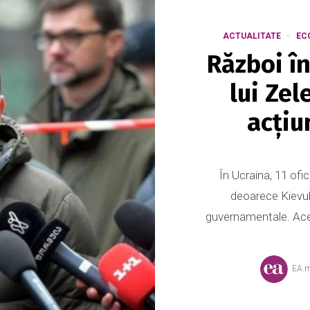
ACTUALITATE
EC
Război î
lui Ze
acțiu
În Ucraina, 11 ofic
deoarece Kievul
guvernamentale. Acest
EA.