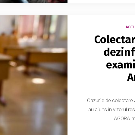
ACTU
Colecta
dezinf
exami
A
Cazurile de colectare a
au ajuns în vizorul res
AGORA.md. 