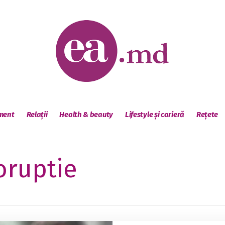
sment
Relații
Health & beauty
Lifestyle și carieră
Rețete
oruptie