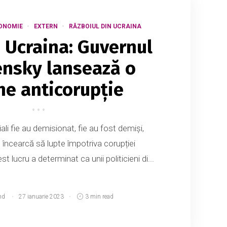
ONOMIE
EXTERN
RĂZBOIUL DIN UCRAINA
n Ucraina: Guvernul
lensky lansează o
ne anticorupție
iali fie au demisionat, fie au fost demiși,
 încearcă să lupte împotriva corupției
 lucru a determinat ca unii politicieni di...
md
27 ianuarie 2023
3 min read