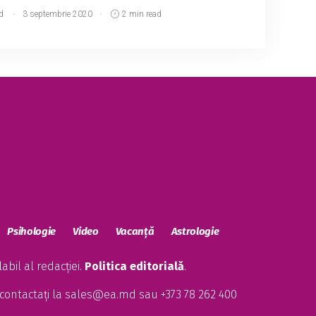
d
3 septembrie 2020
2 min read
Psihologie
Video
Vacanță
Astrologie
bil al redacției.
Politica editorială
.
contactați la
sales@ea.md
sau +373 78 262 400