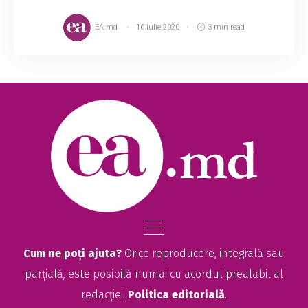
EA.md
16 iulie 2020
3 min read
Cum ne poți ajuta?
Orice reproducere, integrală sau
parțială, este posibilă numai cu acordul prealabil al
redacției.
Politica editorială
.