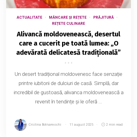
ACTUALITATE
MÂNCARE ȘI REȚETE
PRĂJITURĂ
REȚETE CULINARE
Alivancă moldovenească, desertul
care a cucerit pe toată lumea: „O
adevărată delicatesă tradițională”
Un desert tradițional moldovenesc face senzație
printre iubitorii de dulciuri de casă. Simplă, dar
incredibil de gustoasă, alivanca moldovenească a
revenit în tendințe și le oferă ...
Cristina Botnarevschi
11 august 2025
2 min read