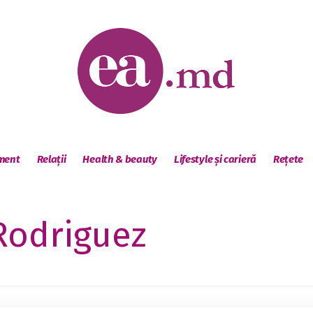
sment
Relații
Health & beauty
Lifestyle și carieră
Rețete
Rodriguez