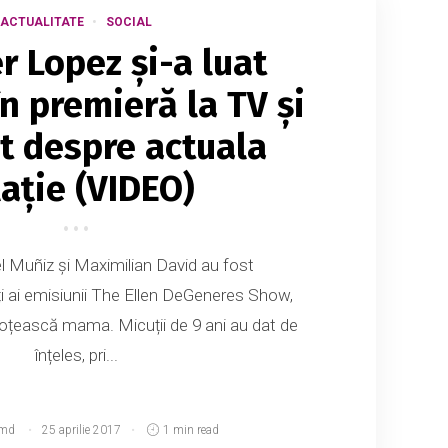
ACTUALITATE
SOCIAL
r Lopez și-a luat
n premieră la TV și
it despre actuala
lație (VIDEO)
Muñiz și Maximilian David au fost
i ai emisiunii The Ellen DeGeneres Show,
soțească mama. Micuții de 9 ani au dat de
înțeles, pri...
.md
25 aprilie 2017
1 min read