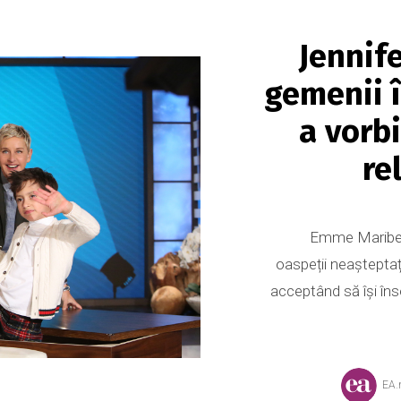
Jennife
gemenii î
a vorb
re
Emme Maribel 
oaspeții neașteptaț
acceptând să își în
EA