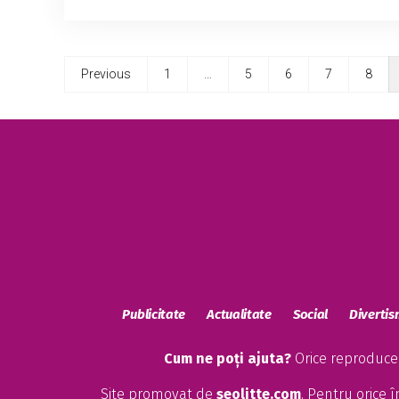
Previous
1
…
5
6
7
8
Publicitate
Actualitate
Social
Diverti
Cum ne poți ajuta?
Orice reproducere
Site promovat de
seolitte.com
. Pentru orice 