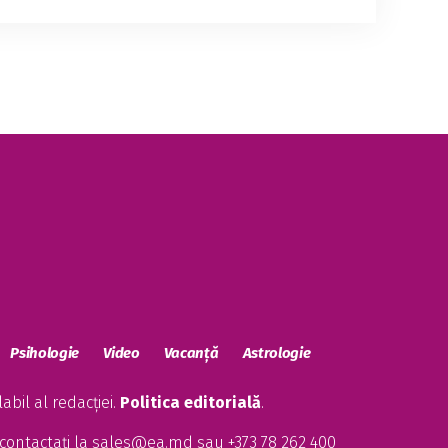
Psihologie
Video
Vacanță
Astrologie
bil al redacției.
Politica editorială
.
contactați la
sales@ea.md
sau +373 78 262 400