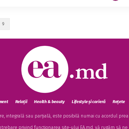
9
sment
Relații
Health & beauty
Lifestyle și carieră
Rețete
, integrală sau parțială, este posibilă numai cu acordul preala
întrebare privind funcționarea site-ului EA.md, vă rugăm să ne 