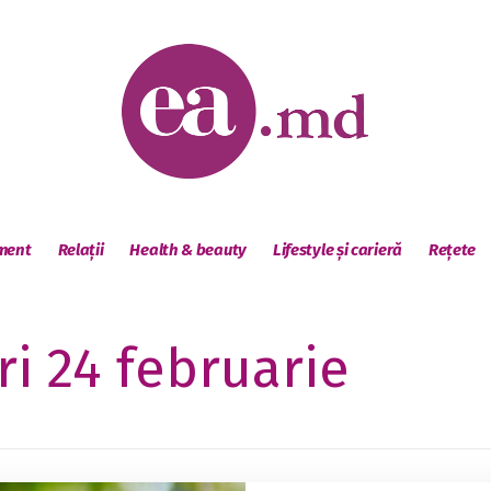
sment
Relații
Health & beauty
Lifestyle și carieră
Rețete
ri 24 februarie