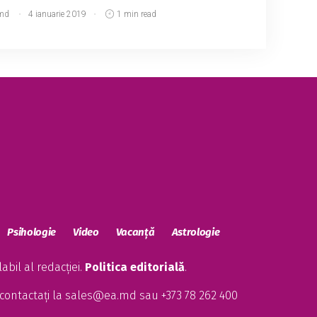
md
4 ianuarie 2019
1 min read
Psihologie
Video
Vacanță
Astrologie
bil al redacției.
Politica editorială
.
contactați la
sales@ea.md
sau +373 78 262 400