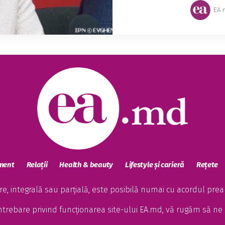
EA.
sment
Relații
Health & beauty
Lifestyle și carieră
Rețete
, integrală sau parțială, este posibilă numai cu acordul preala
întrebare privind funcționarea site-ului EA.md, vă rugăm să ne 