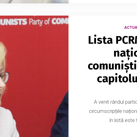
ACTUA
Lista PCR
nați
comuniști
capitol
A venit rândul parti
circumscripțiile națion
în listă este