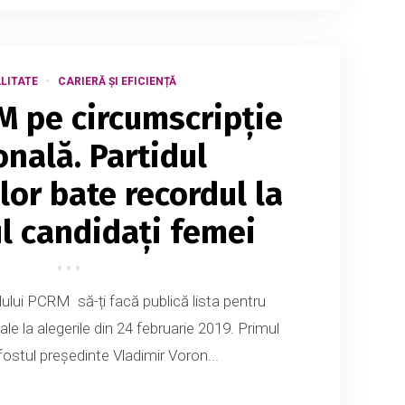
LITATE
CARIERĂ ȘI EFICIENȚĂ
M pe circumscripție
onală. Partidul
lor bate recordul la
ul candidați femei
dului PCRM să-ți facă publică lista pentru
ale la alegerile din 24 februarie 2019. Primul
 fostul președinte Vladimir Voron...