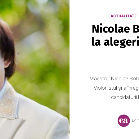
ACTUALITATE
Nicolae 
la aleger
Maestrul Nicolae Botg
Violonistul și-a înreg
candidaturii 
EA.