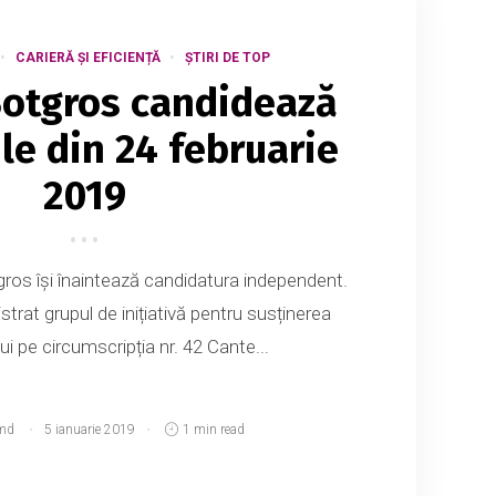
CARIERĂ ȘI EFICIENȚĂ
ȘTIRI DE TOP
Botgros candidează
ile din 24 februarie
2019
ros își înaintează candidatura independent.
istrat grupul de inițiativă pentru susținerea
lui pe circumscripția nr. 42 Cante...
md
5 ianuarie 2019
1 min read