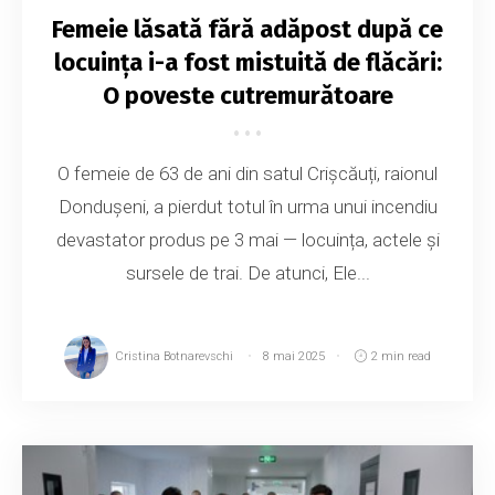
Femeie lăsată fără adăpost după ce
locuința i-a fost mistuită de flăcări:
O poveste cutremurătoare
O femeie de 63 de ani din satul Crișcăuți, raionul
Dondușeni, a pierdut totul în urma unui incendiu
devastator produs pe 3 mai — locuința, actele și
sursele de trai. De atunci, Ele...
Cristina Botnarevschi
8 mai 2025
2 min read