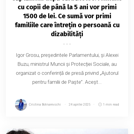
cu copii de până la 5 ani vor primi
1500 de lei. Ce sumă vor primi
familiile care întrețin o persoană cu
dizabilități
Igor Grosu, președintele Parlamentului, și Alexei
Buzu, ministrul Muncii și Protecției Sociale, au
organizat o conferință de presă privind „Ajutorul
pentru familii de Paște”. Aceșt...
Cristina Botnarevschi
24 aprilie 2025
1 min read