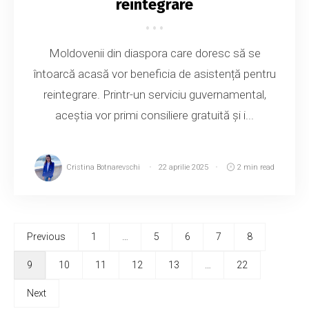
reintegrare
Moldovenii din diaspora care doresc să se
întoarcă acasă vor beneficia de asistență pentru
reintegrare. Printr-un serviciu guvernamental,
aceștia vor primi consiliere gratuită și i...
Cristina Botnarevschi
22 aprilie 2025
2 min read
Previous
1
…
5
6
7
8
9
10
11
12
13
…
22
Next