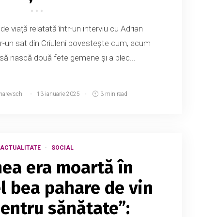
 viață relatată într-un interviu cu Adrian
r-un sat din Criuleni povestește cum, acum
 să nască două fete gemene și a plec...
narevschi
13 ianuarie 2025
3 min read
ACTUALITATE
SOCIAL
ea era moartă în
el bea pahare de vin
pentru sănătate”: