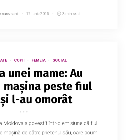
otnarevschi
17 iunie 2025
3 min read
ATE
COPII
FEMEIA
SOCIAL
a unei mame: Au
u mașina peste fiul
și l-au omorât
a Moldova a povestit într-o emisiune că fiul
 de mașină de către prietenul său, care acum