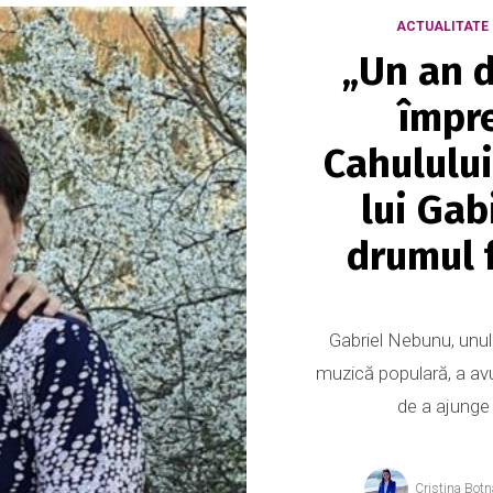
ACTUALITATE
„Un an d
împr
Cahulului
lui Gab
drumul f
Gabriel Nebunu, unul 
muzică populară, a avu
de a ajunge l
Cristina Botn