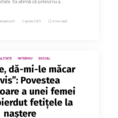
bertate. Ea afirmă că șoferul nu a...
otnarevschi
2 aprilie 2025
4 min read
LITATE
INTERVIU
SOCIAL
, dă-mi-le măcar
 vis”: Povestea
toare a unei femei
ierdut fetițele la
naștere