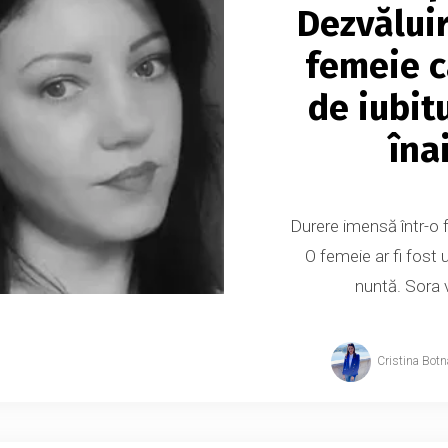
Dezvălui
femeie ca
de iubitu
îna
Durere imensă într-o f
O femeie ar fi fost 
nuntă. Sora v
Cristina Botn