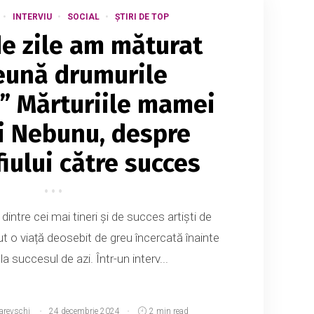
INTERVIU
SOCIAL
ȘTIRI DE TOP
e zile am măturat
eună drumurile
” Mărturiile mamei
i Nebunu, despre
iului către succes
dintre cei mai tineri și de succes artiști de
t o viață deosebit de greu încercată înainte
a succesul de azi. Într-un interv...
arevschi
24 decembrie 2024
2 min read