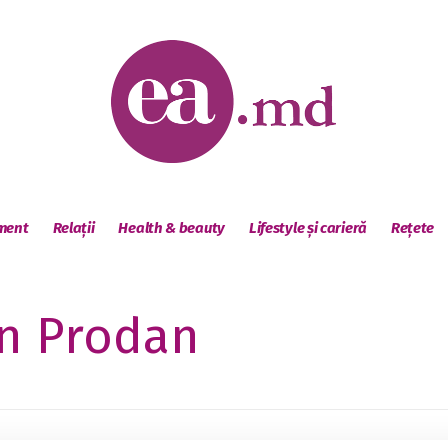
sment
Relații
Health & beauty
Lifestyle și carieră
Rețete
n Prodan