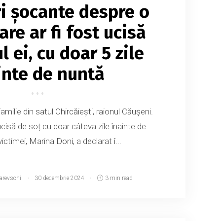
ri șocante despre o
re ar fi fost ucisă
l ei, cu doar 5 zile
inte de nuntă
amilie din satul Chircăiești, raionul Căușeni.
ucisă de soț cu doar câteva zile înainte de
ictimei, Marina Doni, a declarat î...
arevschi
30 decembrie 2024
3 min read