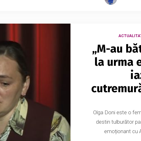
ACTUALITA
„M-au băt
la urma 
ia
cutremură
Olga Doni este o femei
destin tulburător pa
emoționant cu Ad