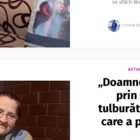
se află în li
Cristina B
ACTUA
„Doamne
prin
tulbură
care a p