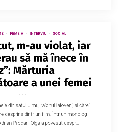
TE
FEMEIA
INTERVIU
SOCIAL
ut, m-au violat, iar
erau să mă înece în
z”: Mărturia
toare a unei femei
e din satul Ulmu, raionul Ialoveni, al cărei
re desprins dintr-un film. Într-un monolog
rian Prodan, Olga a povestit despr...