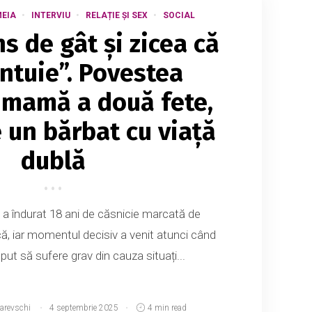
MEIA
INTERVIU
RELAȚIE ȘI SEX
SOCIAL
s de gât și zicea că
tuie”. Povestea
 mamă a două fete,
e un bărbat cu viață
dublă
a îndurat 18 ani de căsnicie marcată de
zică, iar momentul decisiv a venit atunci când
eput să sufere grav din cauza situați...
narevschi
4 septembrie 2025
4 min read