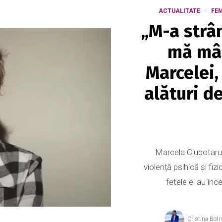
ACTUALITATE
FE
„M-a strân
mă mân
Marcelei,
alături d
Marcela Ciubotaru 
violență psihică și fi
fetele ei au înc
Cristina Bot