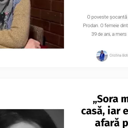
O poveste șocantă de
Prodan. O femeie dint
39 de ani, a mers
Cristina Bot
„Sora m
casă, iar 
afară 