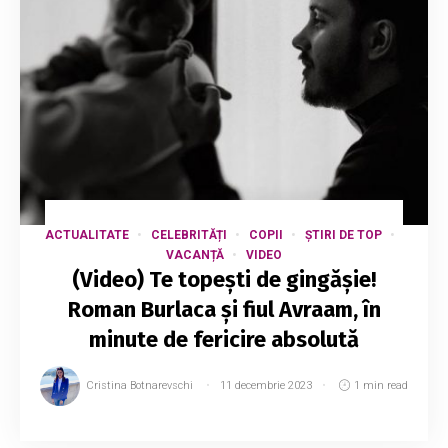
ACTUALITATE
CELEBRITĂȚI
COPII
ȘTIRI DE TOP
VACANȚĂ
VIDEO
(Video) Te topești de gingășie!
Roman Burlaca și fiul Avraam, în
minute de fericire absolută
Cristina Botnarevschi
11 decembrie 2023
1 min read