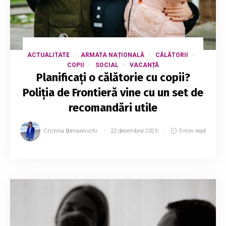
ACTUALITATE
ARMATA NAȚIONALĂ
CĂLĂTORII
COPII
SOCIAL
VACANȚĂ
Planificați o călătorie cu copii?
Poliția de Frontieră vine cu un set de
recomandări utile
Cristina Botnarevschi
22 decembrie 2023
3 min read