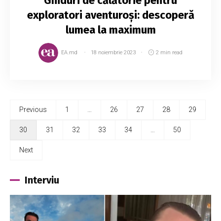
Ghiduri de călătorie pentru
exploratori aventuroși: descoperă
lumea la maximum
EA.md
18 noiembrie 2023
2 min read
Previous
1
…
26
27
28
29
30
31
32
33
34
…
50
Next
Interviu