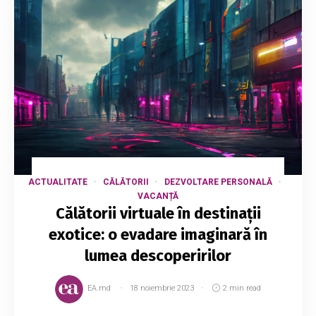
ACTUALITATE
CĂLĂTORII
DEZVOLTARE PERSONALĂ
VACANȚĂ
Călătorii virtuale în destinații
exotice: o evadare imaginară în
lumea descoperirilor
EA.md
18 noiembrie 2023
2 min read