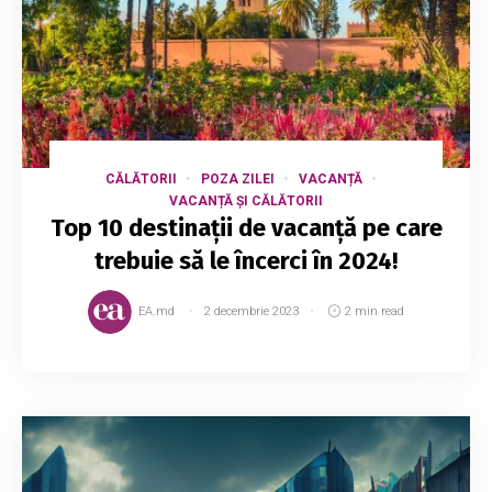
CĂLĂTORII
POZA ZILEI
VACANȚĂ
VACANȚĂ ȘI CĂLĂTORII
Top 10 destinații de vacanță pe care
trebuie să le încerci în 2024!
EA.md
2 decembrie 2023
2 min read