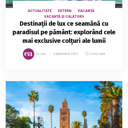
ACTUALITATE
EXTERN
VACANȚĂ
VACANȚĂ ȘI CĂLĂTORII
Destinații de lux ce seamănă cu
paradisul pe pământ: explorând cele
mai exclusive colțuri ale lumii
EA.md
3 decembrie 2023
2 min read