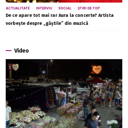
ACTUALITATE
INTERVIU
SOCIAL
ȘTIRI DE TOP
De ce apare tot mai rar Aura la concerte? Artista
vorbește despre „găștile” din muzică
Video