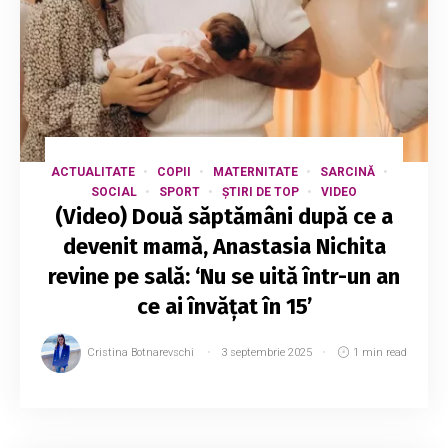
ACTUALITATE
COPII
MATERNITATE
SARCINĂ
SOCIAL
SPORT
ȘTIRI DE TOP
VIDEO
(Video) Două săptămâni după ce a
devenit mamă, Anastasia Nichita
revine pe sală: ‘Nu se uită într-un an
ce ai învățat în 15’
Cristina Botnarevschi
3 septembrie 2025
1 min read