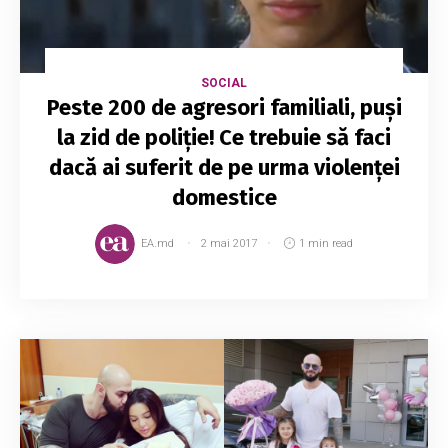
SOCIAL
Peste 200 de agresori familiali, puși
la zid de poliție! Ce trebuie să faci
dacă ai suferit de pe urma violenței
domestice
EA.md
2 mai 2017
1 min read