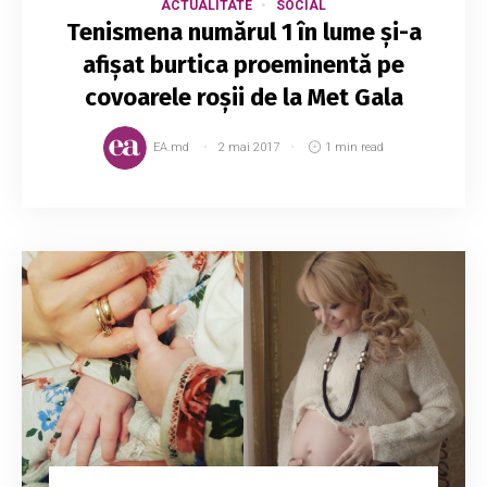
ACTUALITATE
SOCIAL
Tenismena numărul 1 în lume și-a
afișat burtica proeminentă pe
covoarele roșii de la Met Gala
EA.md
2 mai 2017
1 min read