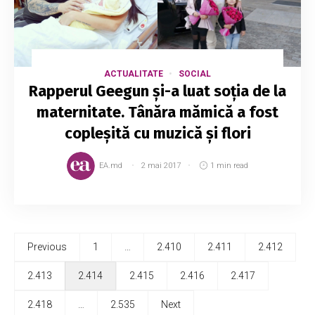
ACTUALITATE
SOCIAL
Rapperul Geegun și-a luat soția de la
maternitate. Tânăra mămică a fost
copleșită cu muzică și flori
EA.md
2 mai 2017
1 min read
Previous
1
…
2.410
2.411
2.412
2.413
2.414
2.415
2.416
2.417
2.418
…
2.535
Next