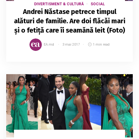
DIVERTISMENT & CULTURĂ
SOCIAL
Andrei Năstase petrece timpul
alături de familie. Are doi flăcăi mari
și o fetiță care îi seamănă leit (Foto)
EA.md
3 mai 2017
1 min read