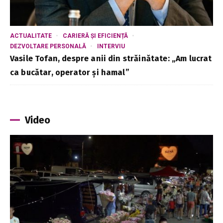
ACTUALITATE
CARIERĂ ȘI EFICIENȚĂ
DEZVOLTARE PERSONALĂ
INTERVIU
Vasile Tofan, despre anii din străinătate: „Am lucrat
ca bucătar, operator și hamal”
Video