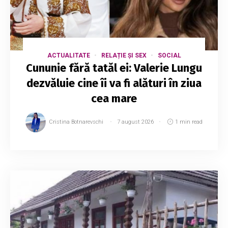
ACTUALITATE
RELAȚIE ȘI SEX
SOCIAL
Cununie fără tatăl ei: Valerie Lungu
dezvăluie cine îi va fi alături în ziua
cea mare
Cristina Botnarevschi
7 august 2026
1 min read