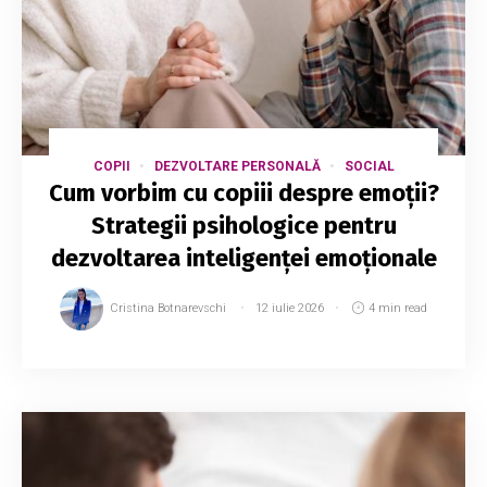
COPII
DEZVOLTARE PERSONALĂ
SOCIAL
Cum vorbim cu copiii despre emoții?
Strategii psihologice pentru
dezvoltarea inteligenței emoționale
Cristina Botnarevschi
12 iulie 2026
4 min read