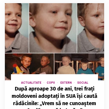
ACTUALITATE
COPII
EXTERN
SOCIAL
După aproape 30 de ani, trei frați
moldoveni adoptați în SUA își caută
rădăcinile: „Vrem să ne cunoaștem