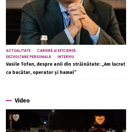
ACTUALITATE
CARIERĂ ȘI EFICIENȚĂ
DEZVOLTARE PERSONALĂ
INTERVIU
Vasile Tofan, despre anii din străinătate: „Am lucrat
ca bucătar, operator și hamal”
Video