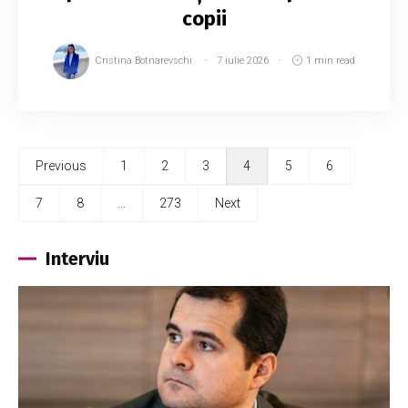
copii
Cristina Botnarevschi
7 iulie 2026
1 min read
Previous
1
2
3
4
5
6
7
8
…
273
Next
Interviu