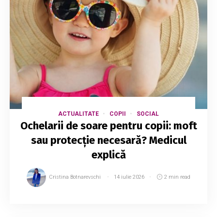
ACTUALITATE
COPII
SOCIAL
Ochelarii de soare pentru copii: moft
sau protecție necesară? Medicul
explică
Cristina Botnarevschi
14 iulie 2026
2 min read