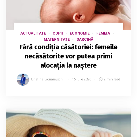
ACTUALITATE
COPII
ECONOMIE
FEMEIA
MATERNITATE
SARCINĂ
Fără condiția căsătoriei: femeile
necăsătorite vor putea primi
alocația la naștere
Cristina Botnarevschi
16 iulie 2026
2 min read