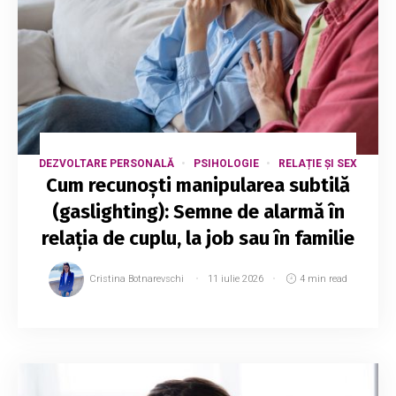
DEZVOLTARE PERSONALĂ
PSIHOLOGIE
RELAȚIE ȘI SEX
Cum recunoști manipularea subtilă
(gaslighting): Semne de alarmă în
relația de cuplu, la job sau în familie
Cristina Botnarevschi
11 iulie 2026
4 min read