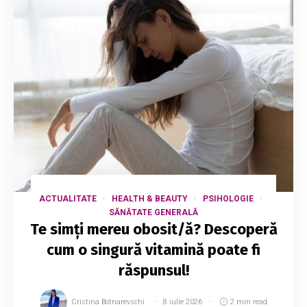
ACTUALITATE
HEALTH & BEAUTY
PSIHOLOGIE
SĂNĂTATE GENERALĂ
Te simți mereu obosit/ă? Descoperă
cum o singură vitamină poate fi
răspunsul!
Cristina Botnarevschi
8 iulie 2026
2 min read