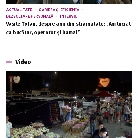
ACTUALITATE
CARIERĂ ȘI EFICIENȚĂ
DEZVOLTARE PERSONALĂ
INTERVIU
Vasile Tofan, despre anii din străinătate: „Am lucrat
ca bucătar, operator și hamal”
Video