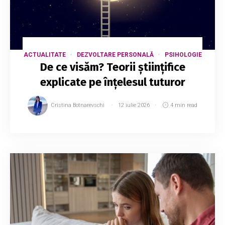
ACTUALITATE
DEZVOLTARE PERSONALĂ
PSIHOLOGIE
De ce visăm? Teorii științifice
explicate pe înțelesul tuturor
Cristina Botnarevschi
12 iulie 2026
4 min read