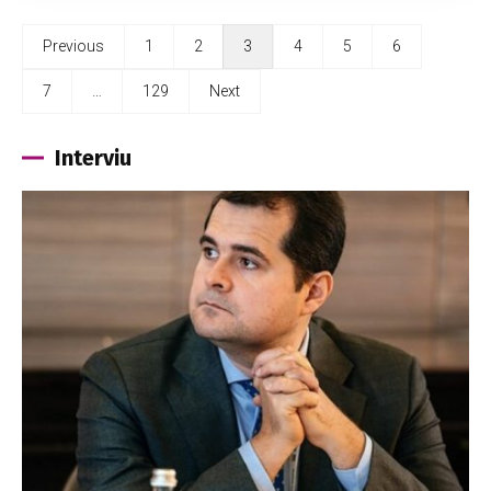
Previous
1
2
3
4
5
6
7
…
129
Next
Interviu