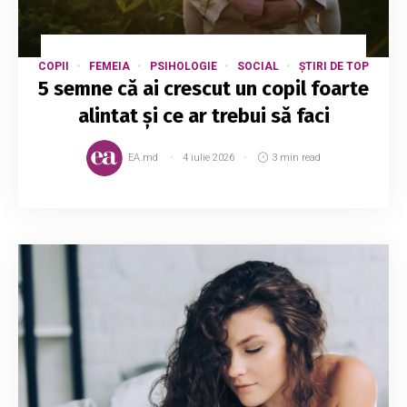
COPII
FEMEIA
PSIHOLOGIE
SOCIAL
ȘTIRI DE TOP
5 semne că ai crescut un copil foarte
alintat și ce ar trebui să faci
EA.md
4 iulie 2026
3 min read