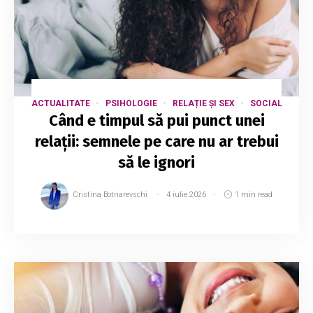
ACTUALITATE
PSIHOLOGIE
RELAȚIE ȘI SEX
SOCIAL
Când e timpul să pui punct unei
relații: semnele pe care nu ar trebui
să le ignori
Cristina Botnarevschi
4 iulie 2026
1 min read