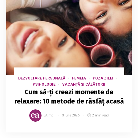
DEZVOLTARE PERSONALĂ
FEMEIA
POZA ZILEI
PSIHOLOGIE
VACANȚĂ ȘI CĂLĂTORII
Cum să-ți creezi momente de
relaxare: 10 metode de răsfăț acasă
EA.md
3 iulie 2026
2 min read