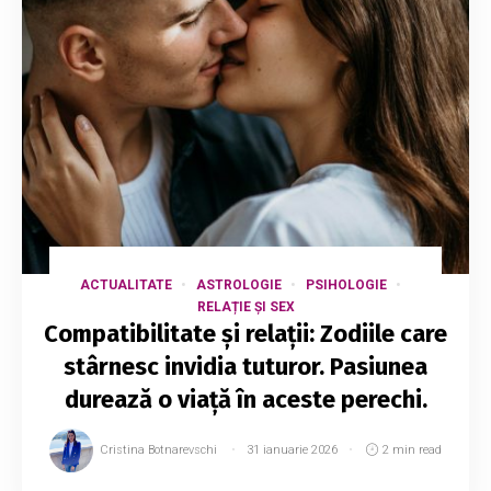
ACTUALITATE
ASTROLOGIE
PSIHOLOGIE
RELAȚIE ȘI SEX
Compatibilitate și relații: Zodiile care
stârnesc invidia tuturor. Pasiunea
durează o viață în aceste perechi.
Cristina Botnarevschi
31 ianuarie 2026
2 min read