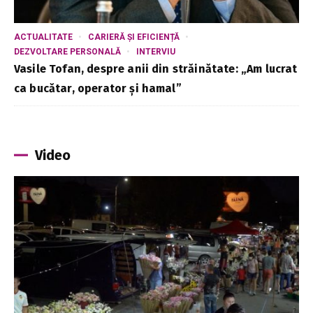
ACTUALITATE
CARIERĂ ȘI EFICIENȚĂ
DEZVOLTARE PERSONALĂ
INTERVIU
Vasile Tofan, despre anii din străinătate: „Am lucrat
ca bucătar, operator și hamal”
Video