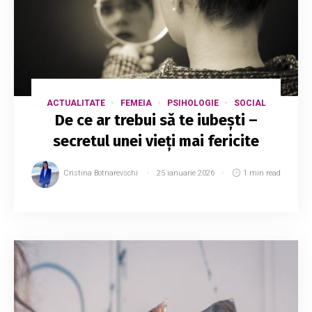
ACTUALITATE
FEMEIA
PSIHOLOGIE
SOCIAL
De ce ar trebui să te iubești –
secretul unei vieți mai fericite
Cristina Botnarevschi
25 ianuarie 2026
1 min read