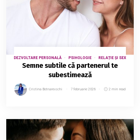
DEZVOLTARE PERSONALĂ
PSIHOLOGIE
RELAȚIE ȘI SEX
Semne subtile că partenerul te
subestimează
Cristina Botnarevschi
7 februarie 2026
2 min read