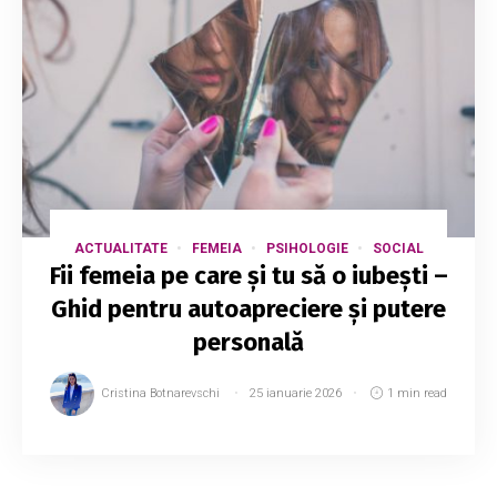
ACTUALITATE
FEMEIA
PSIHOLOGIE
SOCIAL
Fii femeia pe care și tu să o iubești –
Ghid pentru autoapreciere și putere
personală
Cristina Botnarevschi
25 ianuarie 2026
1 min read