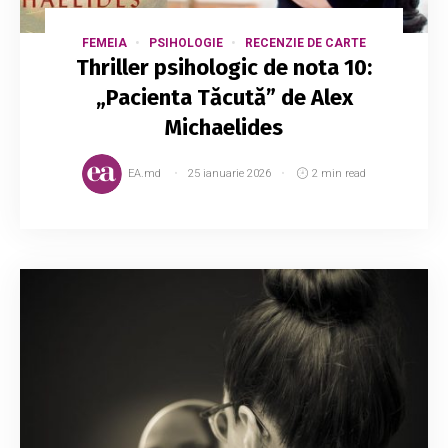
FEMEIA
PSIHOLOGIE
RECENZIE DE CARTE
Thriller psihologic de nota 10:
„Pacienta Tăcută” de Alex
Michaelides
EA.md
25 ianuarie 2026
2 min read