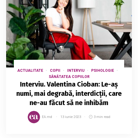
ACTUALITATE
COPII
INTERVIU
PSIHOLOGIE
SĂNĂTATEA COPIILOR
Interviu. Valentina Cioban: Le-aș
numi, mai degrabă, interdicții, care
ne-au făcut să ne inhibăm
EA.md
13 iunie 2023
3 min read