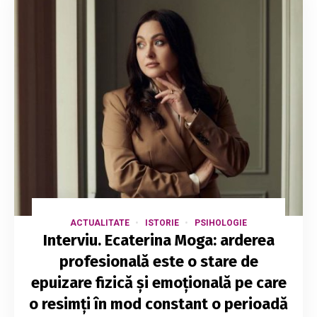
ACTUALITATE
ISTORIE
PSIHOLOGIE
Interviu. Ecaterina Moga: arderea
profesională este o stare de
epuizare fizică și emoțională pe care
o resimți în mod constant o perioadă