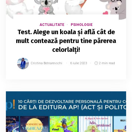
ACTUALITATE
PSIHOLOGIE
Test. Alege un koala şi află cât de
mult contează pentru tine părerea
celorlalţi!
Cristina Botnarevschi
6 iulie 2023
2 min read