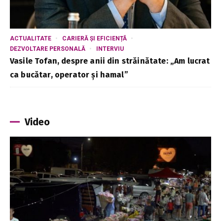
ACTUALITATE
CARIERĂ ȘI EFICIENȚĂ
DEZVOLTARE PERSONALĂ
INTERVIU
Vasile Tofan, despre anii din străinătate: „Am lucrat
ca bucătar, operator și hamal”
Video