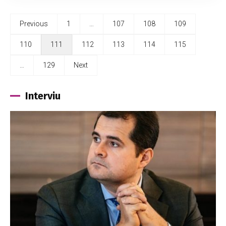
Previous
1
…
107
108
109
110
111
112
113
114
115
…
129
Next
Interviu