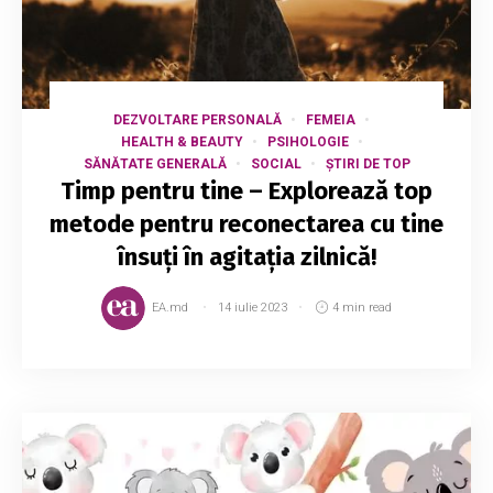
DEZVOLTARE PERSONALĂ
FEMEIA
HEALTH & BEAUTY
PSIHOLOGIE
SĂNĂTATE GENERALĂ
SOCIAL
ȘTIRI DE TOP
Timp pentru tine – Explorează top
metode pentru reconectarea cu tine
însuți în agitația zilnică!
EA.md
14 iulie 2023
4 min read