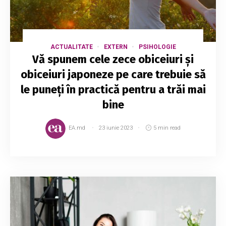
ACTUALITATE
EXTERN
PSIHOLOGIE
Vă spunem cele zece obiceiuri și
obiceiuri japoneze pe care trebuie să
le puneți în practică pentru a trăi mai
bine
EA.md
23 iunie 2023
5 min read