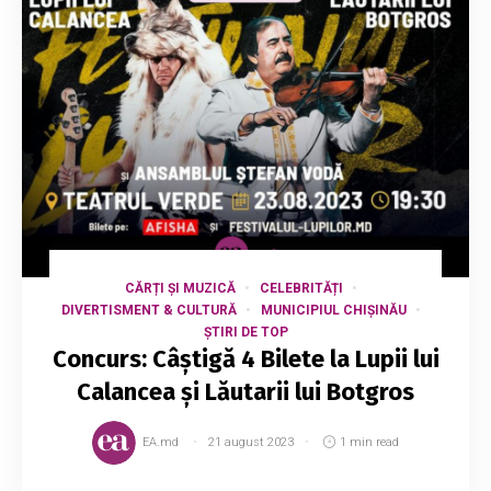
CĂRȚI ȘI MUZICĂ
CELEBRITĂȚI
DIVERTISMENT & CULTURĂ
MUNICIPIUL CHIȘINĂU
ȘTIRI DE TOP
Concurs: Câștigă 4 Bilete la Lupii lui
Calancea și Lăutarii lui Botgros
EA.md
21 august 2023
1 min read