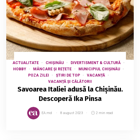
ACTUALITATE
CHIȘINĂU
DIVERTISMENT & CULTURĂ
HOBBY
MÂNCARE ȘI REȚETE
MUNICIPIUL CHIȘINĂU
POZA ZILEI
ȘTIRI DE TOP
VACANȚĂ
VACANȚĂ ȘI CĂLĂTORII
Savoarea Italiei adusă la Chișinău.
Descoperă Ika Pinsa
EA.md
8 august 2023
2 min read