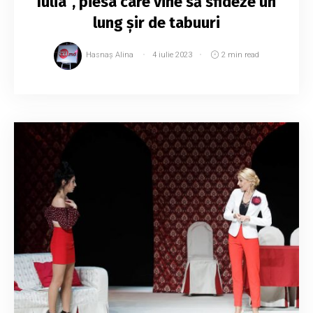
Iulia”, piesa care vine să sfideze un
lung șir de tabuuri
Hasnaș Alina
4 iulie 2023
2 min read