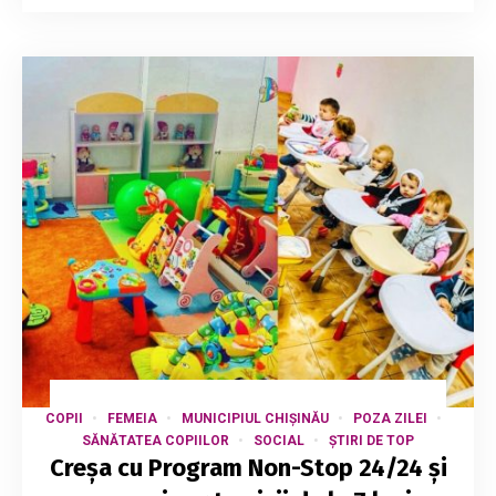
COPII
FEMEIA
MUNICIPIUL CHIȘINĂU
POZA ZILEI
SĂNĂTATEA COPIILOR
SOCIAL
ȘTIRI DE TOP
Creșa cu Program Non-Stop 24/24 și