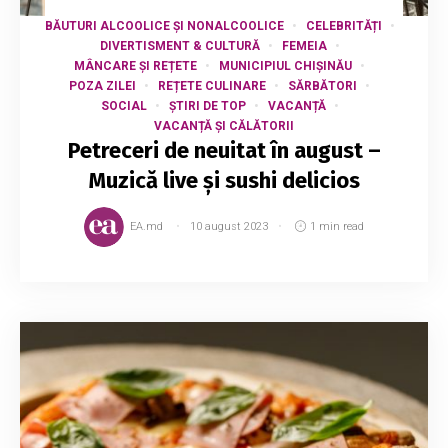
BĂUTURI ALCOOLICE ȘI NONALCOOLICE
CELEBRITĂȚI
DIVERTISMENT & CULTURĂ
FEMEIA
MÂNCARE ȘI REȚETE
MUNICIPIUL CHIȘINĂU
POZA ZILEI
REȚETE CULINARE
SĂRBĂTORI
SOCIAL
ȘTIRI DE TOP
VACANȚĂ
VACANȚĂ ȘI CĂLĂTORII
Petreceri de neuitat în august –
Muzică live și sushi delicios
EA.md
10 august 2023
1 min read