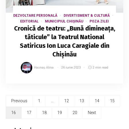
DEZVOLTARE PERSONALĂ
DIVERTISMENT & CULTURĂ
EDITORIAL
MUNICIPIUL CHIȘINĂU
POZA ZILEI
Cronică de teatru: „Bună dimineața,
tăticule” la Teatrul National
Satiricus Ion Luca Caragiale din
Chișinău
Hasnaș Alina
26 iunie 2023
2 min read
Previous
1
…
12
13
14
15
16
17
18
19
20
Next