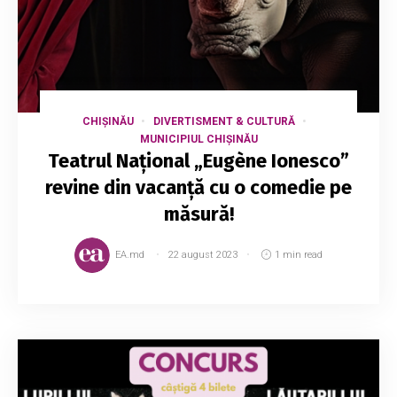
CHIȘINĂU
DIVERTISMENT & CULTURĂ
MUNICIPIUL CHIȘINĂU
Teatrul Național „Eugène Ionesco”
revine din vacanță cu o comedie pe
măsură!
EA.md
22 august 2023
1 min read