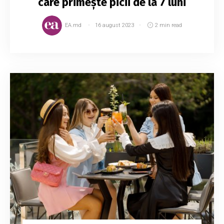
care primește picii de la 7 luni
EA.md
16 august 2023
2 min read