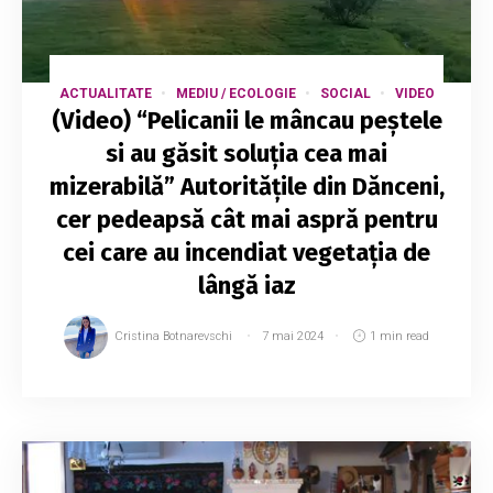
ACTUALITATE
MEDIU / ECOLOGIE
SOCIAL
VIDEO
(Video) “Pelicanii le mâncau peștele
si au găsit soluția cea mai
mizerabilă” Autoritățile din Dănceni,
cer pedeapsă cât mai aspră pentru
cei care au incendiat vegetația de
lângă iaz
Cristina Botnarevschi
7 mai 2024
1 min read