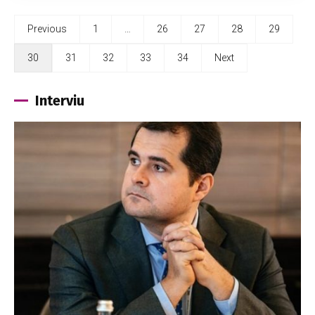
Previous
1
…
26
27
28
29
30
31
32
33
34
Next
Interviu