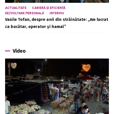
ACTUALITATE
CARIERĂ ȘI EFICIENȚĂ
DEZVOLTARE PERSONALĂ
INTERVIU
Vasile Tofan, despre anii din străinătate: „Am lucrat
ca bucătar, operator și hamal”
Video