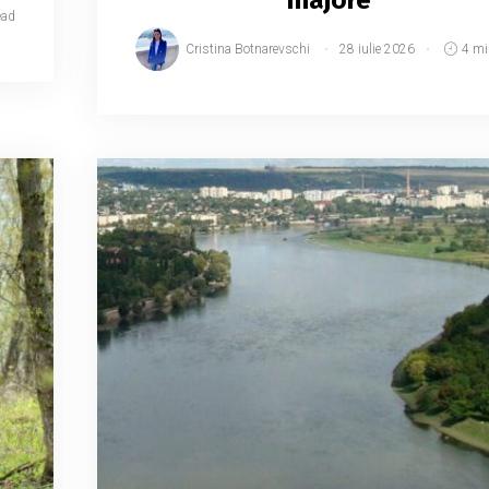
ead
Cristina Botnarevschi
28 iulie 2026
4 mi