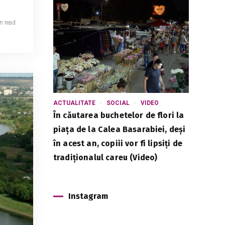
n read
ACTUALITATE
SOCIAL
VIDEO
În căutarea buchetelor de flori la
piața de la Calea Basarabiei, deși
în acest an, copiii vor fi lipsiți de
tradiționalul careu (Video)
Instagram