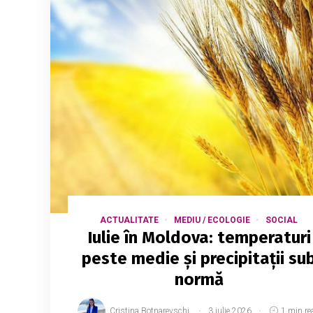
ACTUALITATE
MEDIU / ECOLOGIE
SOCIAL
Iulie în Moldova: temperaturi
peste medie și precipitații su
normă
Cristina Botnarevschi
3 iulie 2026
1 min re