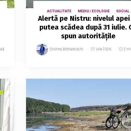
ACTUALITATE
MEDIU / ECOLOGIE
SOCIAL
Alertă pe Nistru: nivelul apei
putea scădea după 31 iulie. 
spun autoritățile
ead
Cristina Botnarevschi
27 iulie 2026
2 mi