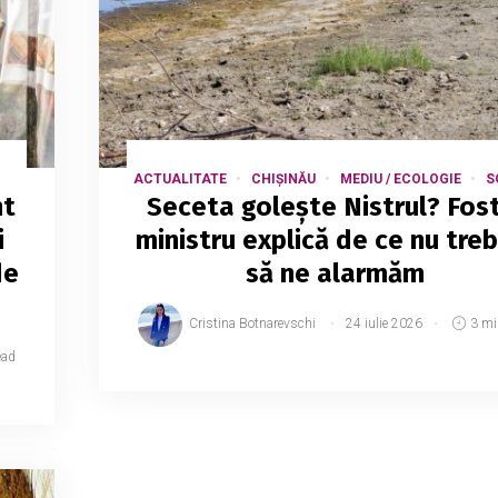
ACTUALITATE
CHIȘINĂU
MEDIU / ECOLOGIE
S
nt
Seceta golește Nistrul? Fos
i
ministru explică de ce nu tre
de
să ne alarmăm
Cristina Botnarevschi
24 iulie 2026
3 mi
ead