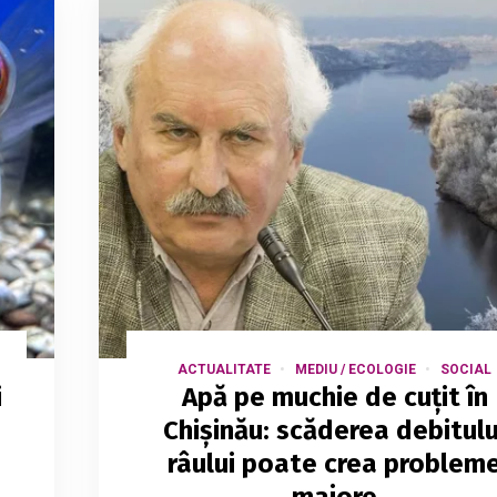
ACTUALITATE
MEDIU / ECOLOGIE
SOCIAL
i
Apă pe muchie de cuțit în
Chișinău: scăderea debitulu
râului poate crea problem
majore