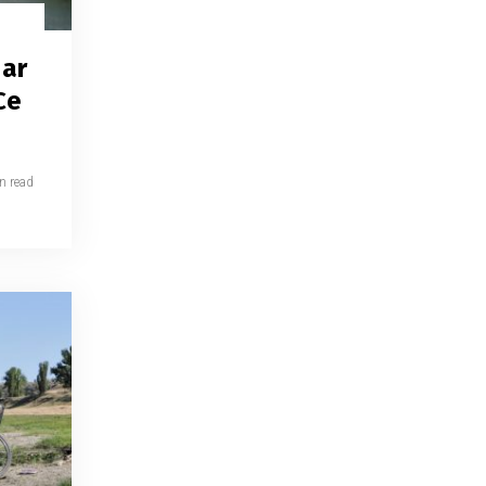
 ar
Ce
n read