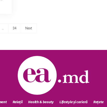
…
34
Next
sment
Relații
Health & beauty
Lifestyle și carieră
Rețete