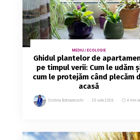
MEDIU / ECOLOGIE
Ghidul plantelor de apartame
pe timpul verii: Cum le udăm ș
cum le protejăm când plecăm 
acasă
Cristina Botnarevschi
25 iulie 2026
4 min r