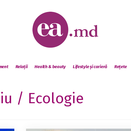
sment
Relații
Health & beauty
Lifestyle și carieră
Rețete
u / Ecologie