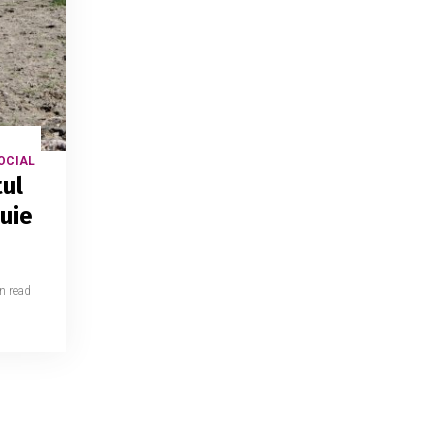
OCIAL
tul
buie
n read