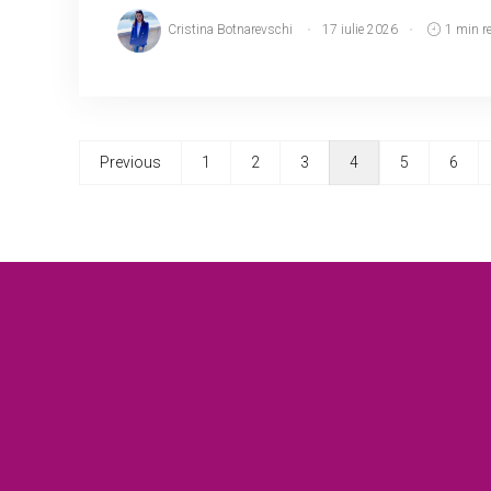
Cristina Botnarevschi
17 iulie 2026
1 min r
Previous
1
2
3
4
5
6