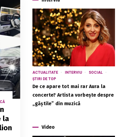
ACTUALITATE
INTERVIU
SOCIAL
ȘTIRI DE TOP
De ce apare tot mai rar Aura la
concerte? Artista vorbește despre
ICĂ
„găștile” din muzică
un
 la
lion
Video