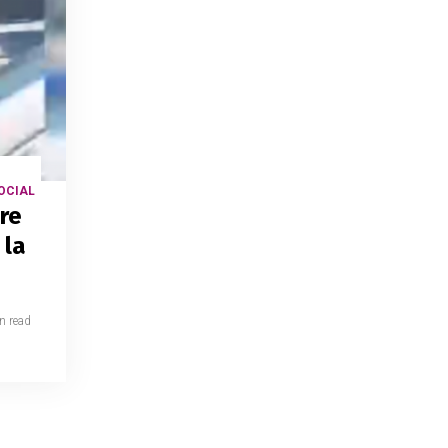
OCIAL
re
 la
n read