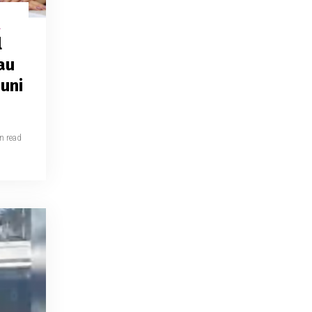
L
l
au
uni
n read