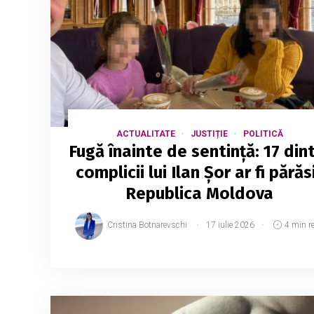
ACTUALITATE
JUSTIȚIE
POLITICĂ
Fugă înainte de sentință: 17 din
complicii lui Ilan Șor ar fi părăs
Republica Moldova
Cristina Botnarevschi
17 iulie 2026
4 min r