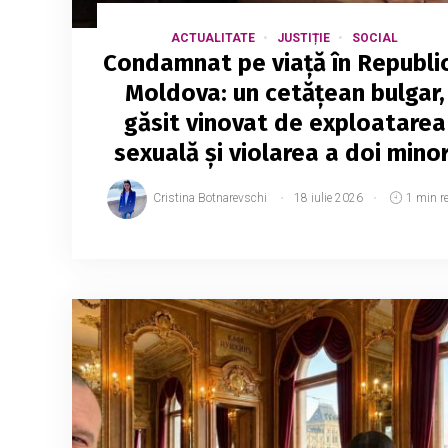
ACTUALITATE
JUSTIȚIE
SOCIAL
Condamnat pe viață în Republi
Moldova: un cetățean bulgar,
găsit vinovat de exploatarea
sexuală și violarea a doi minor
Cristina Botnarevschi
18 iulie 2026
1 min r