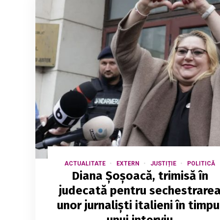
ACTUALITATE
EXTERN
JUSTIȚIE
POLITICĂ
Diana Șoșoacă, trimisă în
judecată pentru sechestrare
unor jurnaliști italieni în timpu
unui interviu