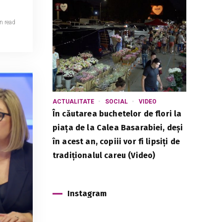
n read
ACTUALITATE
SOCIAL
VIDEO
În căutarea buchetelor de flori la
piața de la Calea Basarabiei, deși
în acest an, copiii vor fi lipsiți de
tradiționalul careu (Video)
Instagram