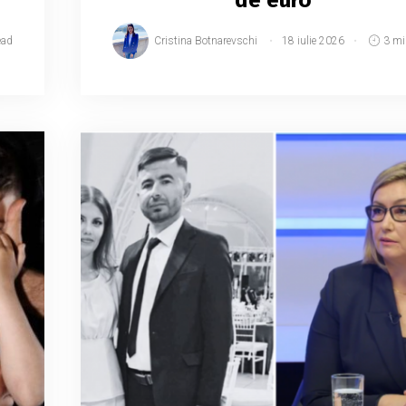
ead
Cristina Botnarevschi
18 iulie 2026
3 mi