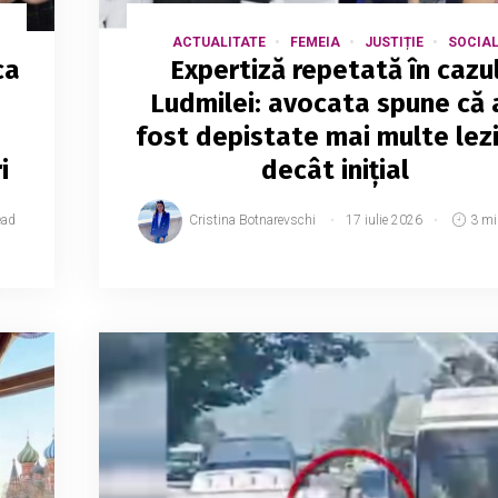
ACTUALITATE
FEMEIA
JUSTIȚIE
SOCIA
ca
Expertiză repetată în cazu
Ludmilei: avocata spune că 
fost depistate mai multe lezi
i
decât inițial
ead
Cristina Botnarevschi
17 iulie 2026
3 mi