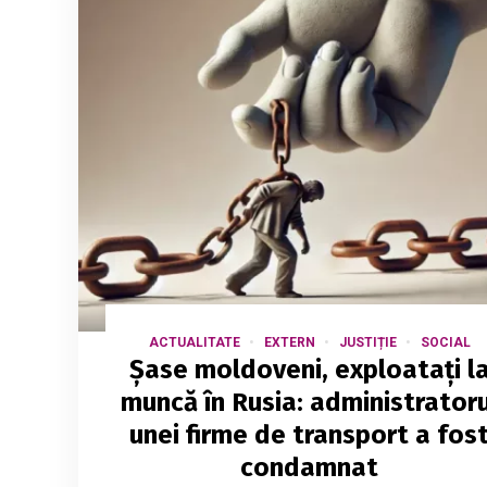
ACTUALITATE
EXTERN
JUSTIȚIE
SOCIAL
Șase moldoveni, exploatați l
muncă în Rusia: administratoru
unei firme de transport a fos
condamnat