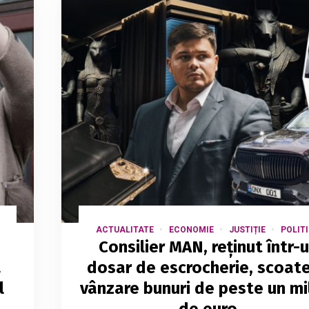
ACTUALITATE
ECONOMIE
JUSTIȚIE
POLIT
Consilier MAN, reținut într-
a
dosar de escrocherie, scoate
l
vânzare bunuri de peste un mi
de euro