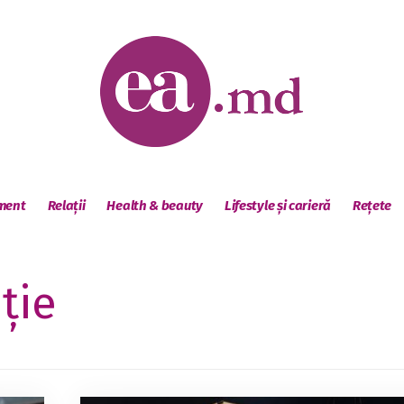
sment
Relații
Health & beauty
Lifestyle și carieră
Rețete
iție