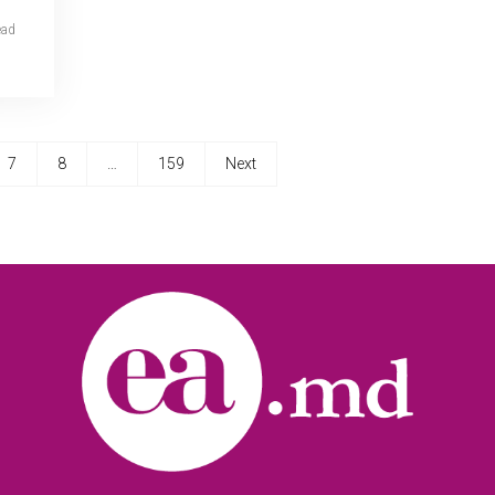
ead
7
8
…
159
Next